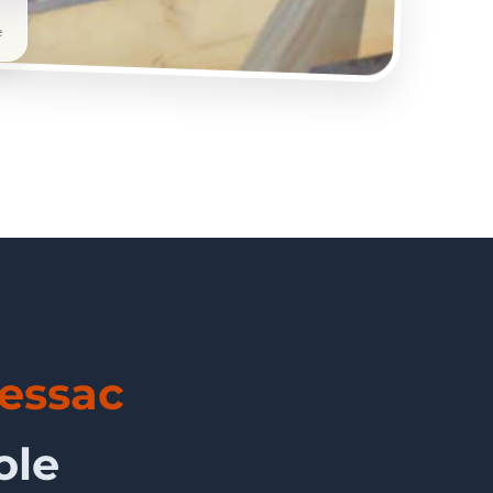
e
essac
ole