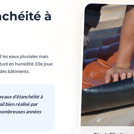
nchéité à
 les eaux pluviales mais
uré en humidité. Elle joue
 des bâtiments.
avaux d’étanchéité à
il bien réalisé par
e nombreuses années