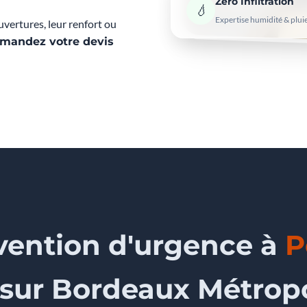
Zéro Infiltration
💧
Expertise humidité & plui
vertures, leur renfort ou
mandez votre devis
vention d'urgence à
P
 sur Bordeaux Métrop