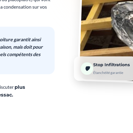
la condensation sur vos
iture garantit ainsi
aison, mais doit pour
nels compétents des
Stop Infiltrations
🛡️
Étanchéité garantie
iscuter
plus
ssac.