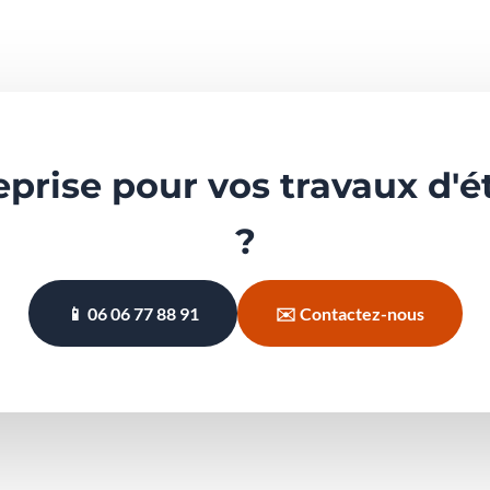
prise pour vos travaux d'
é
?
📱 06 06 77 88 91
✉️ Contactez-nous