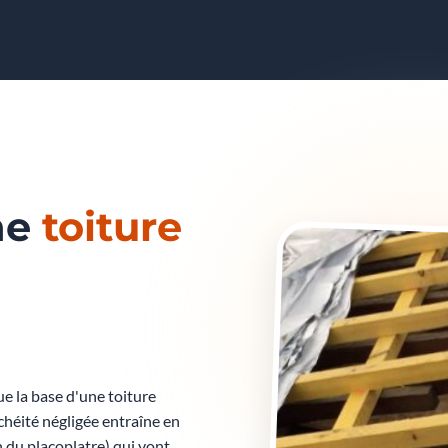
ne
toiture
 la base d'une toiture
anchéité négligée entraîne en
 du placoplatre) qui vont