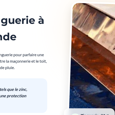
nguerie à
nde
nguerie pour parfaire une
re la maçonnerie et le toit,
de pluie.
els que le zinc,
 une protection