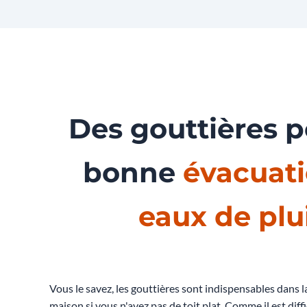
Des gouttières 
bonne
évacuati
eaux de plu
Vous le savez, les gouttières sont indispensables dans 
maison si vous n'avez pas de toit plat. Comme il est diff