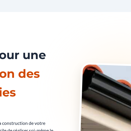
pour une
on des
ies
la construction de votre
icile de réaliser soi-même le