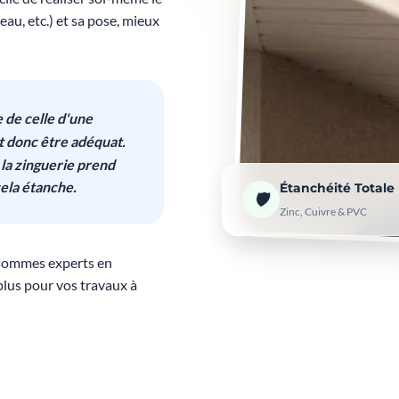
au, etc.) et sa pose, mieux
 de celle d'une
it donc être adéquat.
 la zinguerie prend
cela étanche.
Étanchéité Totale
🛡️
Zinc, Cuivre & PVC
s sommes experts en
plus pour vos travaux à