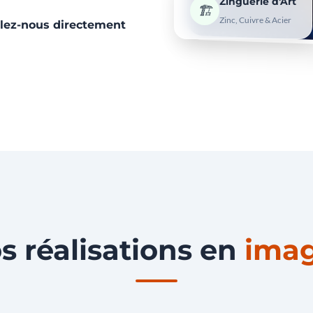
Zinguerie d'Art
🏗️
Zinc, Cuivre & Acier
elez-nous directement
s réalisations en
ima